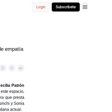
Login
Subscribete
de empatía
ecilia Patrón
 este espacio,
ora que presta
Conchi y Sonia
idana actual.