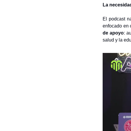
La necesida
El podcast n
enfocado en c
de apoyo
: a
salud y la ed