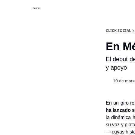
Nosotros
Categorias
CLICK SOCIAL
En Me
El debut d
y apoyo
10 de marz
En un giro re
ha lanzado s
la dinámica h
su voz y plat
— cuyas histor