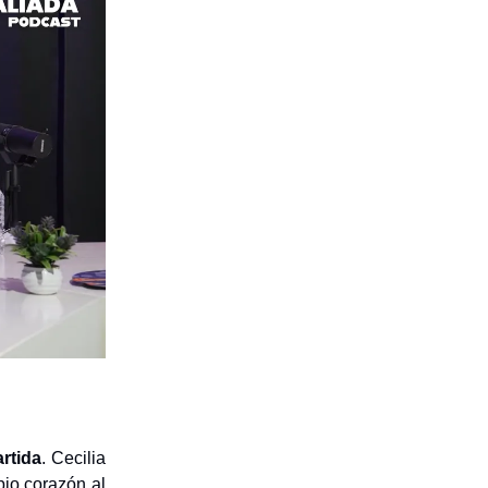
rtida
. Cecilia
pio corazón al