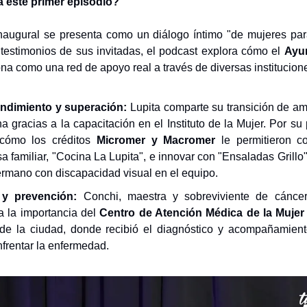
a este primer episodio?
inaugural se presenta como un diálogo íntimo "de mujeres par
 testimonios de sus invitadas, el podcast explora cómo el
Ayu
na como una red de apoyo real a través de diversas institucion
ndimiento y superación:
Lupita comparte su transición de a
a gracias a la capacitación en el Instituto de la Mujer. Por su
 cómo los créditos
Micromer y Macromer
le permitieron co
 familiar, "Cocina La Lupita", e innovar con "Ensaladas Grillo"
ermano con discapacidad visual en el equipo.
 y prevención:
Conchi, maestra y sobreviviente de cánc
a la importancia del
Centro de Atención Médica de la Muje
 de la ciudad, donde recibió el diagnóstico y acompañamien
nfrentar la enfermedad.