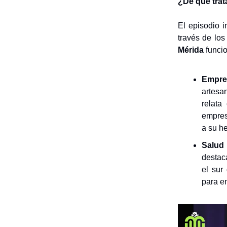
¿De qué trat
El episodio 
través de los
Mérida
funcio
Empre
artesan
relata
empresa
a su h
Salud
destac
el sur
para e