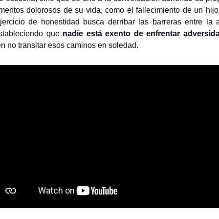
entos dolorosos de su vida, como el fallecimiento de un hijo
 ejercicio de honestidad busca derribar las barreras entre la 
stableciendo que
nadie está exento de enfrentar adversid
en no transitar esos caminos en soledad.