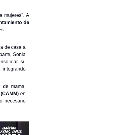
a mujeres". A
ntamiento de
es.
ma de casa a
 parte, Sonia
nsolidar su
, integrando
er de mama,
r (CAMM)
en
to necesario