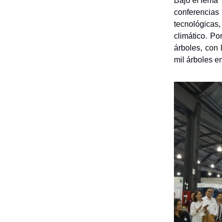
Bajo el lema 
conferencias
tecnológicas
climático. Po
árboles, con
mil árboles e