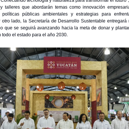
"Conectando tecnología y naturaleza para transformar el futuro",
 y talleres que abordarán temas como innovación empresaria
, políticas públicas ambientales y estrategias para enfren
r otro lado, la Secretaría de Desarrollo Sustentable entregar
 lo que se seguirá avanzando hacia la meta de donar y plantar
n todo el estado para el año 2030.