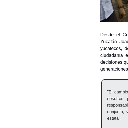
Desde el Ce
Yucatán Joaq
yucatecos, d
ciudadanía e
decisiones q
generaciones
"El cambi
nosotros 
responsabl
conjunto, 
estatal.