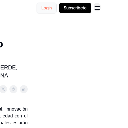
Login
Subscribete
o
VERDE,
ENA
l, innovación
ociedad con el
nales estarán