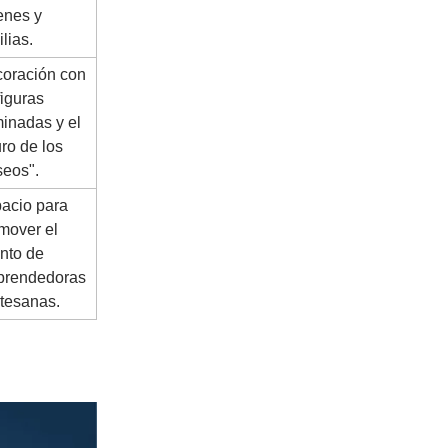
enes y
ilias.
oración con
figuras
minadas y el
ro de los
eos".
acio para
mover el
ento de
rendedoras
rtesanas.