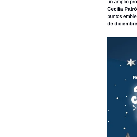
un amplio pro
Cecilia Patr
puntos emblem
de diciembr