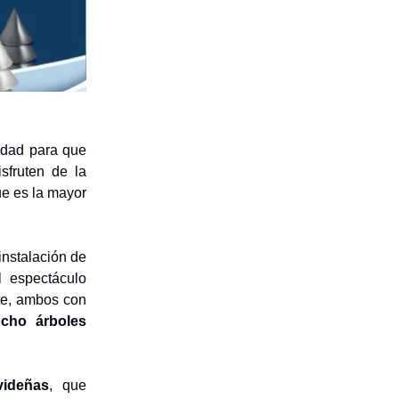
idad para que
sfruten de la
ue es la mayor
instalación de
 espectáculo
te, ambos con
cho árboles
.
ideñas
, que