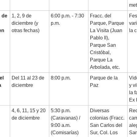
met
 de
1, 2, 9 de
6:00 p.m. - 7:30
Fracc. del
Fes
diciembre (y
p.m.
Parque, Parque
var
en
otras fechas)
La Visita (Juan
la 
Pablo II),
Parque San
Cristóbal,
Parque La
Arbolada, etc.
el
Del 11 al 23 de
8:00 p.m.
Parque de la
Vid
a
diciembre
Paz
y v
la 
Ex 
4, 6, 11, 15 y 20
5:30 p.m.
Diversas
Rec
de diciembre
(Caravanas) /
colonias (Fracc.
car
9:00 a.m.
San Carlos del
ale
(Comisarías)
Sur, Col. Los
San