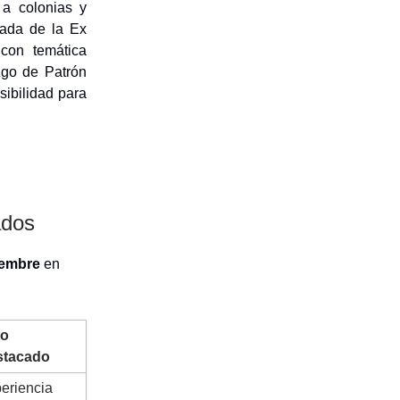
 a colonias y
hada de la Ex
con temática
zgo de Patrón
sibilidad para
ados
iembre
en
to
stacado
eriencia