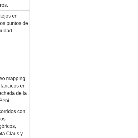
ros.
tejos en
ios puntos de
ciudad.
eo mapping
illancicos en
fachada de la
Peni.
orridos con
ros
góricos,
ta Claus y