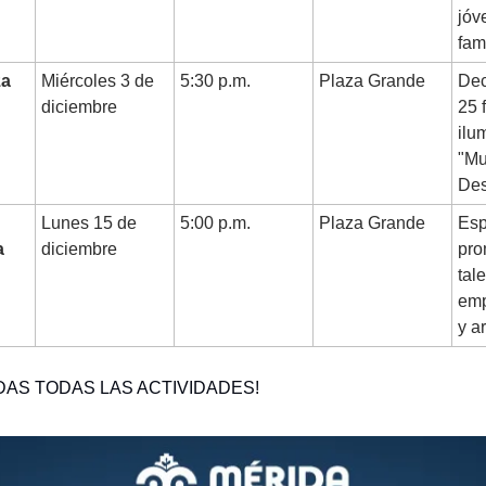
jóv
fam
za
Miércoles 3 de
5:30 p.m.
Plaza Grande
Dec
diciembre
25 
ilu
"Mu
Des
Lunes 15 de
5:00 p.m.
Plaza Grande
Esp
a
diciembre
pro
tal
emp
y a
DAS TODAS LAS ACTIVIDADES!