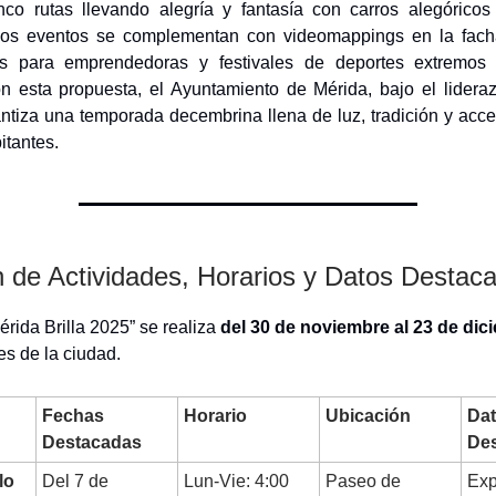
inco rutas llevando alegría y fantasía con carros alegóricos
Los eventos se complementan con videomappings en la fac
es para emprendedoras y festivales de deportes extremos 
n esta propuesta, el Ayuntamiento de Mérida, bajo el lidera
ntiza una temporada decembrina llena de luz, tradición y acce
itantes.
de Actividades, Horarios y Datos Destac
érida Brilla 2025” se realiza
del 30 de noviembre al 23 de dic
es de la ciudad.
Fechas
Horario
Ubicación
Da
Destacadas
De
lo
Del 7 de
Lun-Vie: 4:00
Paseo de
Exp