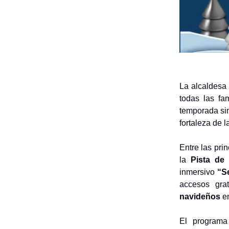
La alcaldesa
todas las fa
temporada sin
fortaleza de l
Entre las pri
la
Pista de
inmersivo
“S
accesos gra
navideños
en
El programa