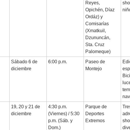
Reyes,
sho
Opichén, Díaz
niñ
Ordáz) y
Comisarías
(Xmatkuil,
Dzununcán,
Sta. Cruz
Palomeque)
Sábado 6 de
6:00 p.m.
Paseo de
Edi
diciembre
Montejo
esp
Bic
luc
tem
nav
19, 20 y 21 de
4:30 p.m.
Parque de
Tre
diciembre
(Viernes) / 5:30
Deportes
adr
p.m. (Sáb. y
Extremos
sho
Dom.)
div