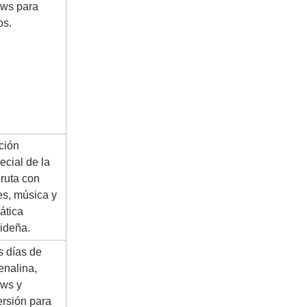
ws para
os.
ción
ecial de la
iruta con
es, música y
ática
ideña.
s días de
enalina,
ws y
ersión para