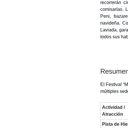
recorrerán c
comisarías. 
Peni, bazar
navideña. Co
Laviada, gara
todos sus hab
Resumen 
El Festival “M
múltiples sed
Actividad /
Atracción
Pista de Hie