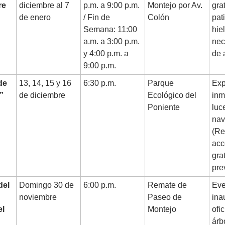
re
diciembre al 7
p.m. a 9:00 p.m.
Montejo por Av.
gra
de enero
/ Fin de
Colón
pat
Semana: 11:00
hie
a.m. a 3:00 p.m.
nec
y 4:00 p.m. a
de 
9:00 p.m.
de
13, 14, 15 y 16
6:30 p.m.
Parque
Exp
”
de diciembre
Ecológico del
inm
Poniente
luc
nav
(Re
acc
gra
pre
del
Domingo 30 de
6:00 p.m.
Remate de
Eve
noviembre
Paseo de
ina
el
Montejo
ofi
árb