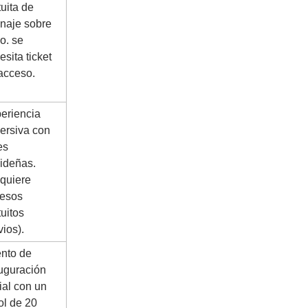
tuita de
inaje sobre
lo. se
esita ticket
acceso.
eriencia
ersiva con
es
ideñas.
quiere
esos
tuitos
vios).
nto de
uguración
cial con un
ol de 20