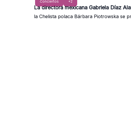
Conciertos
+2
La directora mexicana Gabriela Díaz Alat
la Chelista polaca Bárbara Piotrowska se 