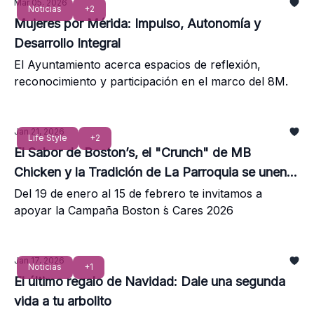
Mar 05, 2026
Noticias
+2
Mujeres por Mérida: Impulso, Autonomía y
Desarrollo Integral
El Ayuntamiento acerca espacios de reflexión,
reconocimiento y participación en el marco del 8M.
Jan 21, 2026
Life Style
+2
El Sabor de Boston’s, el "Crunch" de MB
Chicken y la Tradición de La Parroquia se unen
por Cedi DOWN
Del 19 de enero al 15 de febrero te invitamos a
apoyar la Campaña Boston ́s Cares 2026
Jan 17, 2026
Noticias
+1
El último regalo de Navidad: Dale una segunda
vida a tu arbolito