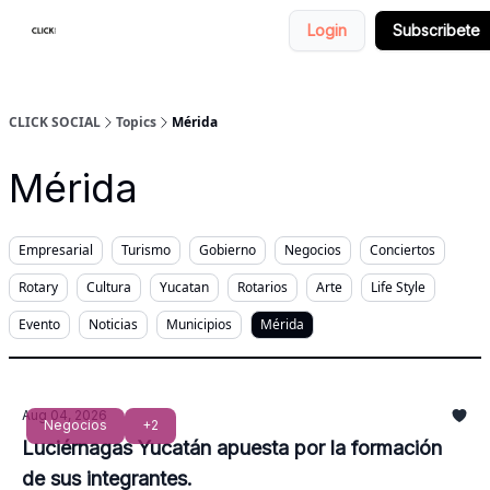
Login
Subscribete
Nosotros
Categorias
CLICK SOCIAL
Topics
Mérida
Mérida
Empresarial
Turismo
Gobierno
Negocios
Conciertos
Rotary
Cultura
Yucatan
Rotarios
Arte
Life Style
Evento
Noticias
Municipios
Mérida
Aug 04, 2026
Negocios
+2
Luciérnagas Yucatán apuesta por la formación
de sus integrantes.